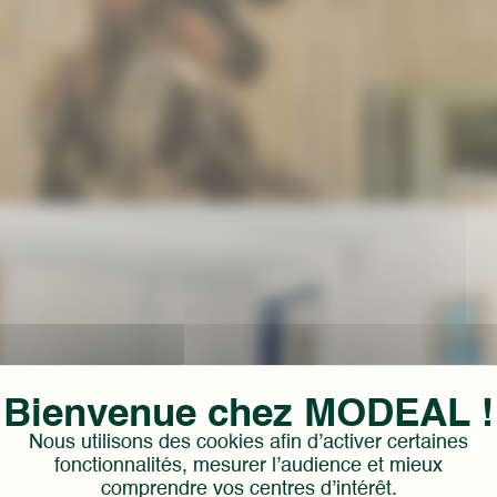
Nous utilisons des cookies afin d’activer certaines
fonctionnalités, mesurer l’audience et mieux
comprendre vos centres d’intérêt.