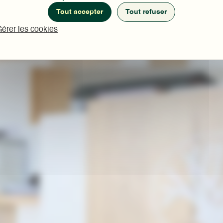
Tout accepter
Tout refuser
érer les cookies