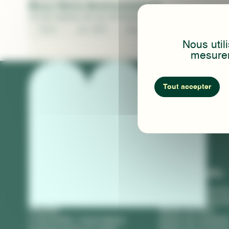
Boca Sèvre Environnement
Un bel espace de vie d'entreprise composé tourné vers 
125m²
Juin 2023
Vendée (85)
Nous util
mesurer
Tout accepter
Vos besoins
Nos produits
Tous les besoins
Bâtiments pérenne
Entreprises
Bâtiments tempora
Industrie
Bases vie fixes
Collectivités / Associations
Bases vie roulante