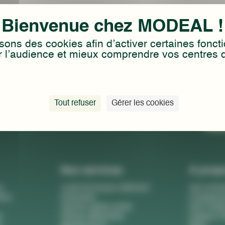
une terrasse en bois au centre du projet.
isons des cookies afin d’activer certaines foncti
 l’audience et mieux comprendre vos centres d’
Co
de
Tout refuser
Gérer les cookies
Nous
Nos services
À prop
s
Audit technique bâtiment
Qui somm
ires
modulaire
Engagem
Service après-vente
Nos certif
s
Pièces détachées
Espace P