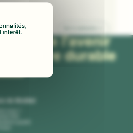
onnalités,
Voir la réalisation
intérêt.
nstruire l'avenir
 manière durable
 contacter
os de Modéal
es-nous ?
ents RSE
ications qualité
resse